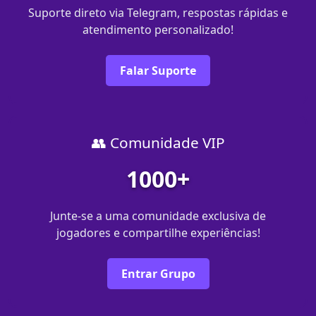
Suporte direto via Telegram, respostas rápidas e
atendimento personalizado!
Falar Suporte
👥 Comunidade VIP
1000+
Junte-se a uma comunidade exclusiva de
jogadores e compartilhe experiências!
Entrar Grupo