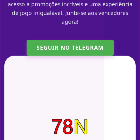
acesso a promoções incríveis e uma experiência
de jogo inigualável. Junte-se aos vencedores
agora!
SEGUIR NO TELEGRAM