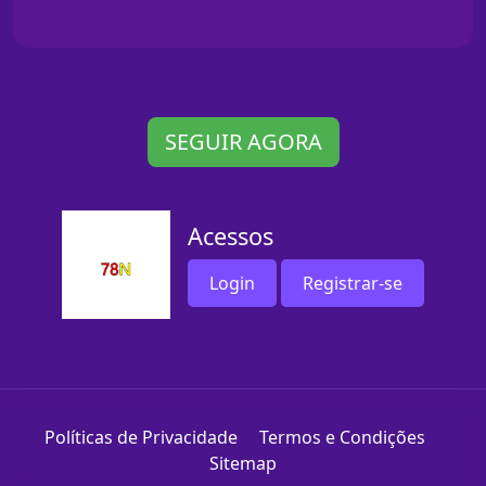
SEGUIR AGORA
Acessos
Login
Registrar-se
Políticas de Privacidade
Termos e Condições
Sitemap