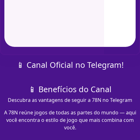
📱 Canal Oficial no Telegram!
📱 Benefícios do Canal
Descubra as vantagens de seguir a 78N no Telegram
A 78N reúne jogos de todas as partes do mundo — aqui
você encontra o estilo de jogo que mais combina com
você.