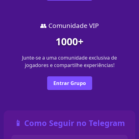
👥 Comunidade VIP
1000+
Junte-se a uma comunidade exclusiva de
jogadores e compartilhe experiências!
Entrar Grupo
📱 Como Seguir no Telegram