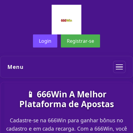
Login
Registrar-se
Menu
📱 666Win A Melhor
Plataforma de Apostas
Cadastre-se na 666Win para ganhar bônus no
cadastro e em cada recarga. Com a 666Win, você