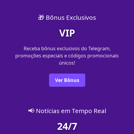
🎁 Bônus Exclusivos
VIP
Receba bônus exclusivos do Telegram,
promoções especiais e códigos promocionais
únicos!
Ver Bônus
📢 Notícias em Tempo Real
24/7