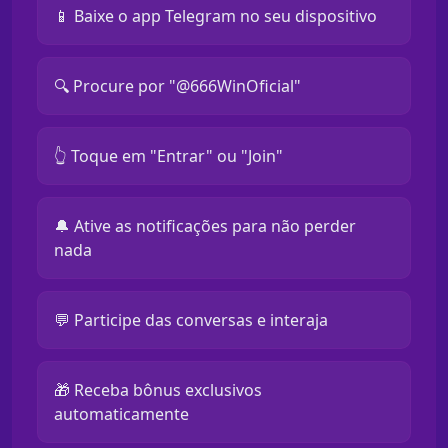
📱 Baixe o app Telegram no seu dispositivo
🔍 Procure por "@666WinOficial"
👆 Toque em "Entrar" ou "Join"
🔔 Ative as notificações para não perder
nada
💬 Participe das conversas e interaja
🎁 Receba bônus exclusivos
automaticamente