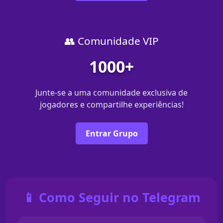
👥 Comunidade VIP
1000+
Junte-se a uma comunidade exclusiva de
jogadores e compartilhe experiências!
Entrar Grupo
📱 Como Seguir no Telegram