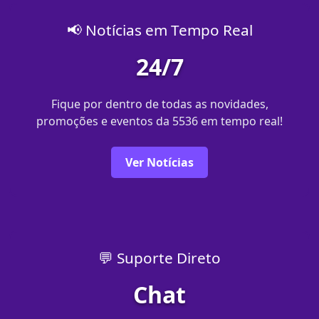
📢 Notícias em Tempo Real
24/7
Fique por dentro de todas as novidades,
promoções e eventos da 5536 em tempo real!
Ver Notícias
💬 Suporte Direto
Chat