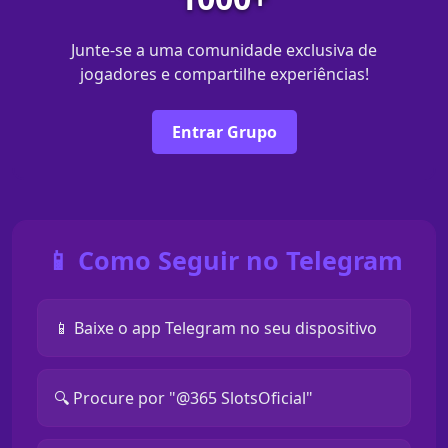
Junte-se a uma comunidade exclusiva de
jogadores e compartilhe experiências!
Entrar Grupo
📱 Como Seguir no Telegram
📱 Baixe o app Telegram no seu dispositivo
🔍 Procure por "@365 SlotsOficial"