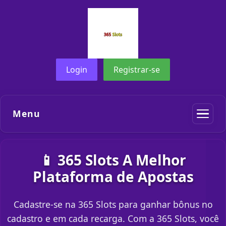
Login
Registrar-se
Menu
📱 365 Slots A Melhor
Plataforma de Apostas
Cadastre-se na 365 Slots para ganhar bônus no
cadastro e em cada recarga. Com a 365 Slots, você