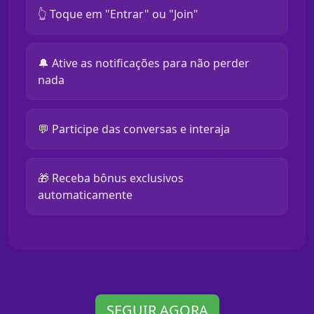
👆 Toque em "Entrar" ou "Join"
🔔 Ative as notificações para não perder
nada
💬 Participe das conversas e interaja
🎁 Receba bônus exclusivos
automaticamente
SEGUIR AGORA