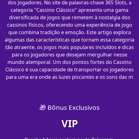
dos jogadores. No site de palavras-chave 365 Slots, a
categoria "Cassino Clássico" apresenta uma gama
diversificada de jogos que remetem à nostalgia dos
cassinos físicos, oferecendo uma experiência de jogo
que combina tradição e emoção. Este artigo explora
algumas das características que tornam essa categoria
tão atraente, os jogos mais populares incluídos e dicas
para os jogadores que desejam mergulhar nesse
mundo atemporal. Um dos pontos fortes do Cassino
Clássico é sua capacidade de transportar os jogadores
para uma era onde as luzes piscantes e os sons das m
🎁 Bônus Exclusivos
VIP