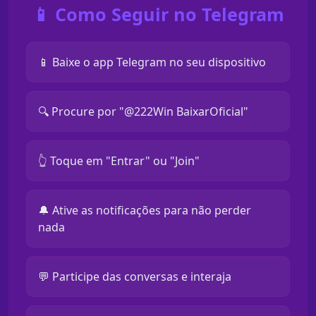
📱 Como Seguir no Telegram
📱 Baixe o app Telegram no seu dispositivo
🔍 Procure por "@222Win BaixarOficial"
👆 Toque em "Entrar" ou "Join"
🔔 Ative as notificações para não perder
nada
💬 Participe das conversas e interaja