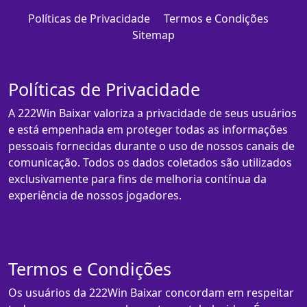
Políticas de Privacidade
Termos e Condições
Sitemap
Políticas de Privacidade
A 222Win Baixar valoriza a privacidade de seus usuários
e está empenhada em proteger todas as informações
pessoais fornecidas durante o uso de nossos canais de
comunicação. Todos os dados coletados são utilizados
exclusivamente para fins de melhoria contínua da
experiência de nossos jogadores.
Termos e Condições
Os usuários da 222Win Baixar concordam em respeitar