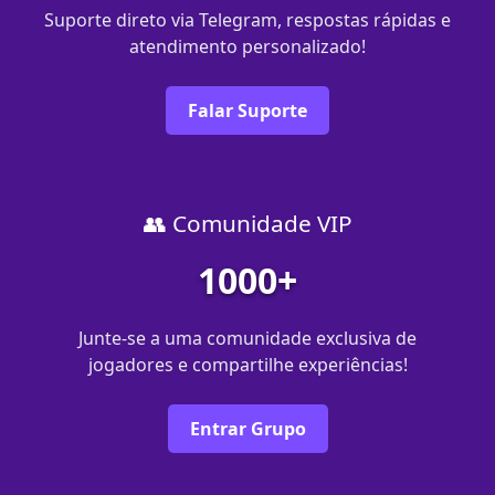
Suporte direto via Telegram, respostas rápidas e
atendimento personalizado!
Falar Suporte
👥 Comunidade VIP
1000+
Junte-se a uma comunidade exclusiva de
jogadores e compartilhe experiências!
Entrar Grupo