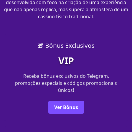
desenvolvida com foco na criação de uma experiência
que não apenas replica, mas supera a atmosfera de um
cassino físico tradicional.
🎁 Bônus Exclusivos
VIP
Receba bônus exclusivos do Telegram,
promoções especiais e códigos promocionais
únicos!
Ver Bônus