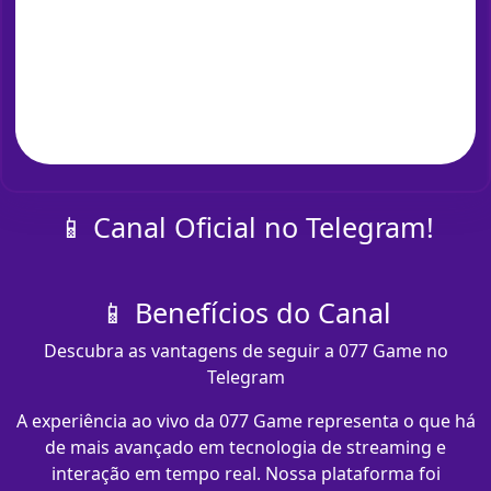
📱 Canal Oficial no Telegram!
📱 Benefícios do Canal
Descubra as vantagens de seguir a 077 Game no
Telegram
A experiência ao vivo da 077 Game representa o que há
de mais avançado em tecnologia de streaming e
interação em tempo real. Nossa plataforma foi