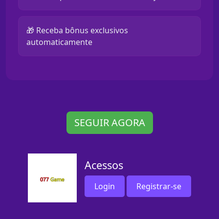
🎁 Receba bônus exclusivos
automaticamente
SEGUIR AGORA
Acessos
Login
Registrar-se