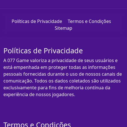
Políticas de Privacidade
Termos e Condições
Sitemap
Políticas de Privacidade
A 077 Game valoriza a privacidade de seus usuários e
está empenhada em proteger todas as informações
pessoais fornecidas durante o uso de nossos canais de
comunicação. Todos os dados coletados são utilizados
exclusivamente para fins de melhoria contínua da
experiência de nossos jogadores.
Termos e Condições