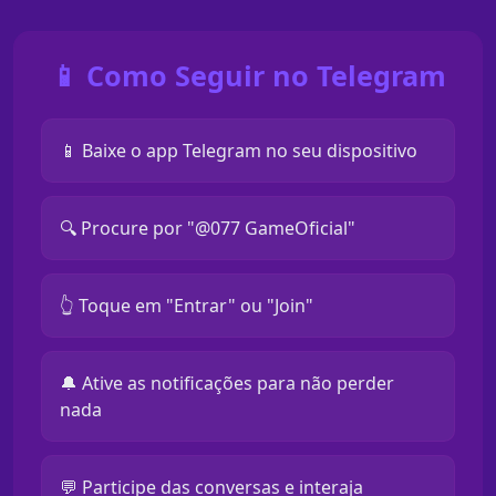
📱 Como Seguir no Telegram
📱 Baixe o app Telegram no seu dispositivo
🔍 Procure por "@077 GameOficial"
👆 Toque em "Entrar" ou "Join"
🔔 Ative as notificações para não perder
nada
💬 Participe das conversas e interaja