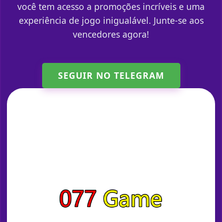
você tem acesso a promoções incríveis e uma
experiência de jogo inigualável. Junte-se aos
vencedores agora!
SEGUIR NO TELEGRAM