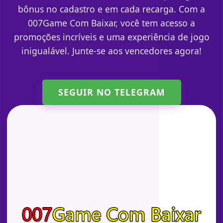
bônus no cadastro e em cada recarga. Com a
007Game Com Baixar, você tem acesso a
promoções incríveis e uma experiência de jogo
inigualável. Junte-se aos vencedores agora!
SEGUIR NO TELEGRAM