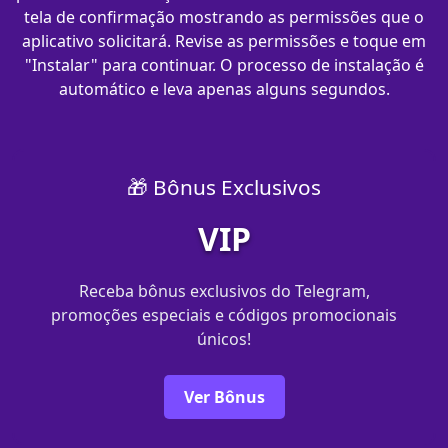
tela de confirmação mostrando as permissões que o
aplicativo solicitará. Revise as permissões e toque em
"Instalar" para continuar. O processo de instalação é
automático e leva apenas alguns segundos.
🎁 Bônus Exclusivos
VIP
Receba bônus exclusivos do Telegram,
promoções especiais e códigos promocionais
únicos!
Ver Bônus