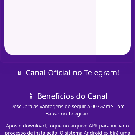
📱 Canal Oficial no Telegram!
📱 Benefícios do Canal
Descubra as vantagens de seguir a 007Game Com
Baixar no Telegram
Após o download, toque no arquivo APK para iniciar o
processo de instalação. O sistema Android exibirá uma